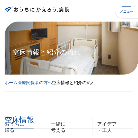
メニュー
空床情報と紹介の流れ
ホーム
医療関係者の方へ
空床情報と紹介の流れ
空床情報
おうちに
一緒に
アイデア
帰る
考える
・工夫