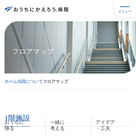
メニュー
フロアマップ
ホーム
当院について
フロアマップ
1階施設
おうちに
一緒に
アイデア
帰る
考える
・工夫