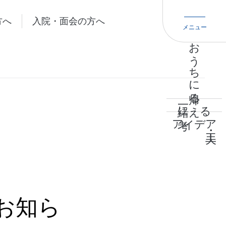
方へ
入院・面会の方へ
メニュー
おうちに
帰る
一緒に
える
考
アイデア
お知ら